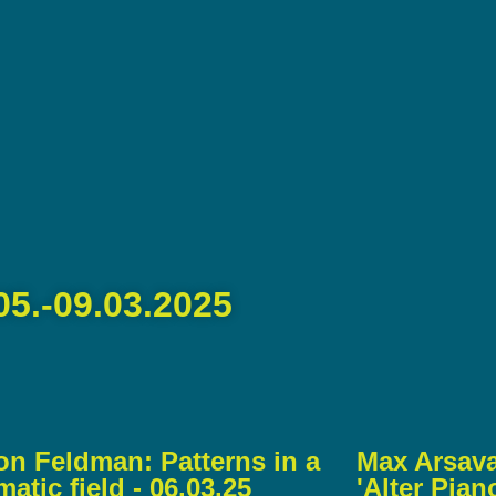
05.-09.03.2025
on Feldman: Patterns in a
Max Arsava
atic field - 06.03.25
'Alter Piano