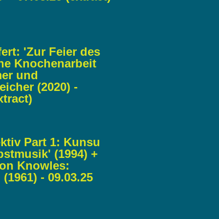
ert: 'Zur Feier des
ine Knochenarbeit
mer und
icher (2020) -
xtract)
lektiv Part 1: Kunsu
bstmusik' (1994) +
ison Knowles:
' (1961) - 09.03.25