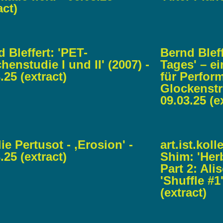
act)
 Bleffert: 'PET-
Bernd Bleff
henstudie I und II' (2007) -
Tages' – e
.25 (extract)
für Perfor
Glockenstre
09.03.25 (e
ie Pertusot - ‚Erosion' -
art.ist.kol
.25 (extract)
Shim: 'Her
Part 2: Al
'Shuffle #1
(extract)