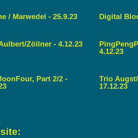
e / Marwedel - 25.9.23
Digital Blo
ulbert/Zöllner - 4.12.23
PingPengP
4.12.23
oonFour, Part 2/2 -
Trio Augst/
23
17.12.23
site: