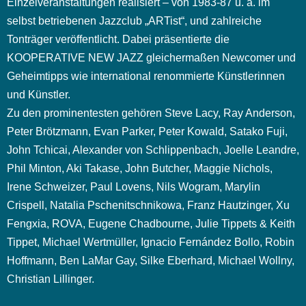
Einzelveranstaltungen realisiert – von 1983-87 u. a. im
selbst betriebenen Jazzclub „ARTist“, und zahlreiche
Tonträger veröffentlicht. Dabei präsentierte die
KOOPERATIVE NEW JAZZ gleichermaßen Newcomer und
Geheimtipps wie international renommierte Künstlerinnen
und Künstler.
Zu den prominentesten gehören Steve Lacy, Ray Anderson,
Peter Brötzmann, Evan Parker, Peter Kowald, Satako Fuji,
John Tchicai, Alexander von Schlippenbach, Joelle Leandre,
Phil Minton, Aki Takase, John Butcher, Maggie Nichols,
Irene Schweizer, Paul Lovens, Nils Wogram, Marylin
Crispell, Natalia Pschenitschnikowa, Franz Hautzinger, Xu
Fengxia, ROVA, Eugene Chadbourne, Julie Tippets & Keith
Tippet, Michael Wertmüller, Ignacio Fernández Bollo, Robin
Hoffmann, Ben LaMar Gay, Silke Eberhard, Michael Wollny,
Christian Lillinger.